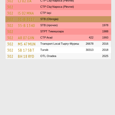
302
CJ 02 JJA
CTP Cluj-Napoca (Plevnei)
302
CTP Cluj-Napoca (Plevnei)
302
IS 02 MNA
CTP Iași
302
31-B 3117
STB (Obregia)
302
35-B 1340
STB (прочее)
1978
302
STPT Тимишоара
1988
302
AR 07 GVN
CTP Arad
422
1993
302
MS 47 MUN
Transport Local Тыргу-Муреш
26678
2016
302
SB 17 SBT
Tursib
30313
2018
302
BH 18 RYD
OTL Oradea
2025