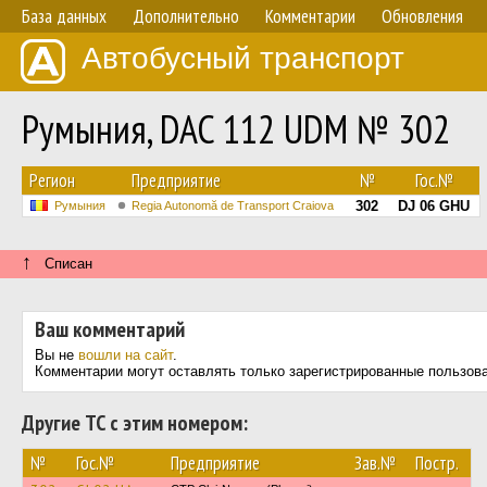
База данных
Дополнительно
Комментарии
Обновления
Автобусный транспорт
Румыния, DAC 112 UDM № 302
Регион
Предприятие
№
Гос.№
302
DJ 06 GHU
Румыния
Regia Autonomă de Transport Craiova
↑
Списан
Ваш комментарий
Вы не
вошли на сайт
.
Комментарии могут оставлять только зарегистрированные пользов
Другие ТС с этим номером:
№
Гос.№
Предприятие
Зав.№
Постр.