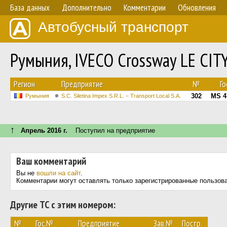
База данных
Дополнительно
Комментарии
Обновления
Автобусный транспорт
Румыния, IVECO Crossway LE CIT
Регион
Предприятие
№
Го
302
MS 4
Румыния
S.C. Siletina Impex S.R.L. – Transport Local S.A.
↑
Апрель 2016 г.
Поступил на предприятие
Ваш комментарий
Вы не
вошли на сайт
.
Комментарии могут оставлять только зарегистрированные пользов
Другие ТС с этим номером:
№
Гос.№
Предприятие
Зав.№
Постр.