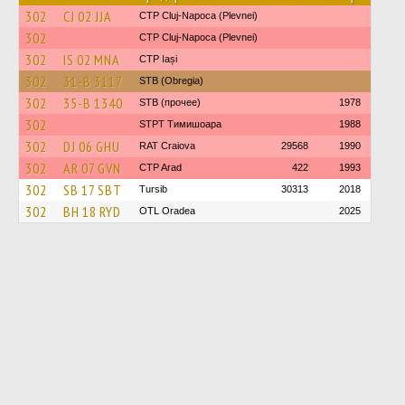
302
CJ 02 JJA
CTP Cluj-Napoca (Plevnei)
302
CTP Cluj-Napoca (Plevnei)
302
IS 02 MNA
CTP Iași
302
31-B 3117
STB (Obregia)
302
35-B 1340
STB (прочее)
1978
302
STPT Тимишоара
1988
302
DJ 06 GHU
RAT Craiova
29568
1990
302
AR 07 GVN
CTP Arad
422
1993
302
SB 17 SBT
Tursib
30313
2018
302
BH 18 RYD
OTL Oradea
2025