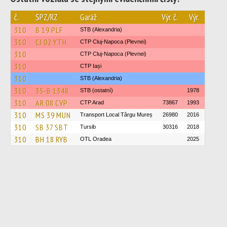
č.
SPZ/RZ
Garáž
Výr. č.
Výr.
310
B 19 PLF
STB (Alexandria)
310
CJ 02 YTH
CTP Cluj-Napoca (Plevnei)
310
CTP Cluj-Napoca (Plevnei)
310
CTP Iași
310
STB (Alexandria)
310
35-B 1348
STB (ostatní)
1978
310
AR 08 CVP
CTP Arad
73867
1993
310
MS 39 MUN
Transport Local Târgu Mureș
26980
2016
310
SB 37 SBT
Tursib
30316
2018
310
BH 18 RYB
OTL Oradea
2025