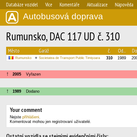
Databáze vozidel
Více
Komentáře
Aktualizace
Nápověda
Autobusová doprava
Rumunsko, DAC 117 UD č. 310
Město
Garáž
č.
Od...
Do.
310
1989
20
Rumunsko
Societatea de Transport Public Timișoara
↑
2005
Vyřazen
↑
1989
Dodano
Your comment
Nejste
přihlášeni
.
Komentovat mohou jen registrovaní uživatelé.
Ostatní vozidla se stejnými evidenčními čísly: