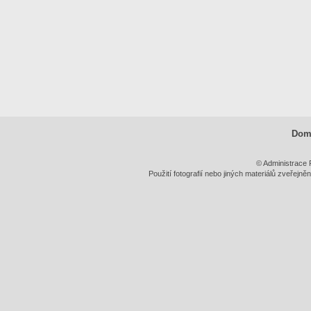
Dom
© Administrace 
Použití fotografií nebo jiných materiálů zveřejn