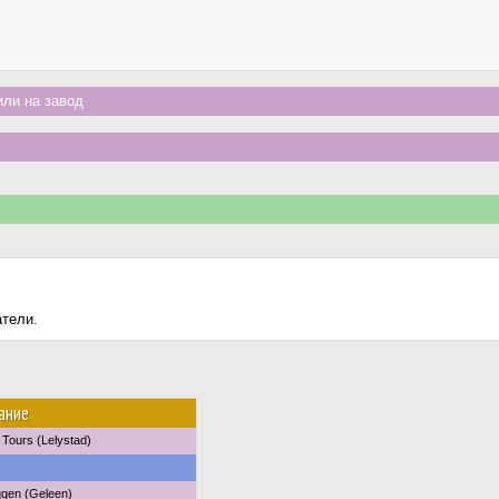
ли на завод
атели.
ание
 Tours (Lelystad)
gen (Geleen)