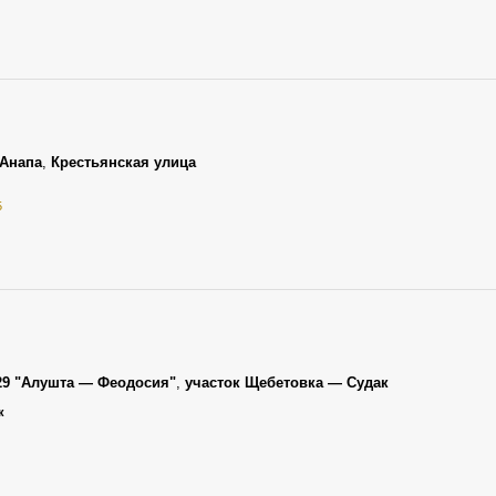
Анапа
,
Крестьянская улица
5
29 "Алушта — Феодосия"
,
участок Щебетовка — Судак
к