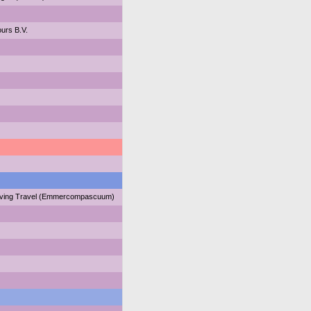
urs B.V.
oving Travel (Emmercompascuum)