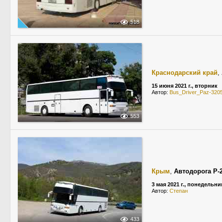
518
Краснодарский край
,
15 июня 2021 г., вторник
Автор:
Bus_Driver_Paz-320
553
Крым
,
Автодорога Р-
3 мая 2021 г., понедельни
Автор:
Степан
433