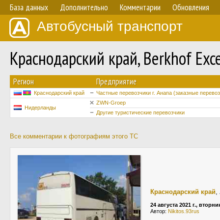
База данных
Дополнительно
Комментарии
Обновления
Автобусный транспорт
Краснодарский край, Berkhof Exc
Регион
Предприятие
Краснодарский край
Частные перевозчики г. Анапа (заказные перевоз
ZWN-Groep
Нидерланды
Другие туристические перевозчики
Все комментарии к фотографиям этого ТС
Краснодарский край
,
24 августа 2021 г., вторни
Автор:
Nikitos.93rus