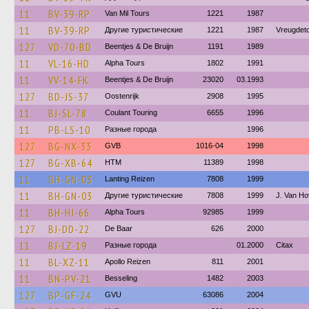
11
BV-39-RP
Van Mil Tours
1221
1987
11
BV-39-RP
Другие туристические
1221
1987
Vreugdeto
127
VD-70-BD
Beentjes & De Bruijn
1191
1989
11
VL-16-HD
Alpha Tours
1802
1991
11
VV-14-FK
Beentjes & De Bruijn
23020
03.1993
127
BD-JS-37
Oostenrijk
2908
1995
11
BJ-SL-78
Coulant Touring
6655
1996
11
PB-LS-10
Разные города
1996
127
BG-NX-33
GVB
1016-04
1998
127
BG-XB-64
HTM
11389
1998
11
BH-GN-03
Lanting Reizen
7808
1999
11
BH-GN-03
Другие туристические
7808
1999
J. Van H
11
BH-HJ-66
Alpha Tours
92985
1999
127
BJ-DD-22
De Baar
626
2000
11
BJ-LZ-19
Разные города
01.2000
Citax
11
BL-XZ-11
Apollo Reizen
811
2001
11
BN-PV-21
Besseling
1482
2003
127
BP-GF-24
GVU
63086
2004