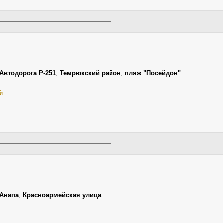
Автодорога Р-251
,
Темрюкский район
,
пляж "Посейдон"
ай
Анапа
,
Красноармейская улица
й