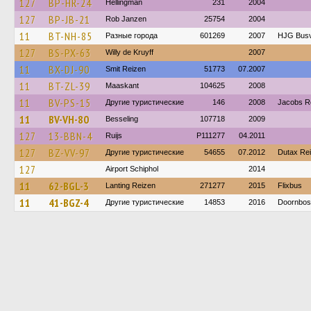
127
BP-HR-24
Hellingman
231
2004
127
BP-JB-21
Rob Janzen
25754
2004
11
BT-NH-85
Разные города
601269
2007
HJG Busv
127
BS-PX-63
Willy de Kruyff
2007
11
BX-DJ-90
Smit Reizen
51773
07.2007
11
BT-ZL-39
Maaskant
104625
2008
11
BV-PS-15
Другие туристические
146
2008
Jacobs R
11
BV-VH-80
Besseling
107718
2009
127
13-BBN-4
Ruijs
P111277
04.2011
127
BZ-VV-97
Другие туристические
54655
07.2012
Dutax Re
127
Airport Schiphol
2014
11
62-BGL-3
Lanting Reizen
271277
2015
Flixbus
11
41-BGZ-4
Другие туристические
14853
2016
Doornbos