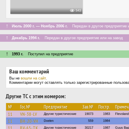
543
↑
Июль 2000 г. — Ноябрь 2006 г.
Передан в другое предприятие и
↑
Декабрь 1994 г.
Передан в другое предприятие или на завод
↑
1993 г.
Поступил на предприятие
Ваш комментарий
Вы не
вошли на сайт
.
Комментарии могут оставлять только зарегистрированные пользов
Другие ТС с этим номером:
№
Гос.№
Предприятие
Зав.№
Постр.
Примеч
11
VN-38-LV
Другие туристические
19073
1983
Flevoland
11
BH-20-VH
Doelen
559
1984
11
BV-65-TK
Другие туристические
30217
1987
Guus Bag