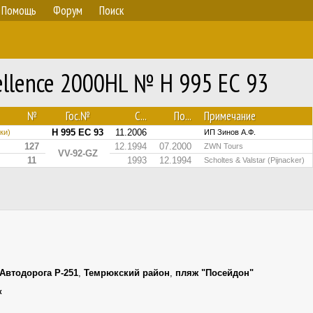
Помощь
Форум
Поиск
ellence 2000HL № Н 995 ЕС 93
№
Гос.№
С...
По...
Примечание
Н 995 ЕС 93
11.2006
ки)
ИП Зинов А.Ф.
127
12.1994
07.2000
ZWN Tours
VV-92-GZ
11
1993
12.1994
Scholtes & Valstar (Pijnacker)
Автодорога Р-251
,
Темрюкский район
,
пляж "Посейдон"
к