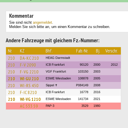
Kommentar
Sie sind nicht
angemeldet
.
Melden Sie sich bitte an, um einen Kommentar zu schreiben.
Andere Fahrzeuge mit gleichem Fz.-Nummer:
Nr.
KZ
Bhf.
Fab.-Nr.
Bj.
Verschr.
210
DA-KC 210
HEAG Darmstadt
210
F-V 2090
ICB Frankfurt
90120
2000
2012
210
F-VG 2210
VGF Frankfurt
103150
2003
210
WI-GU 210
ESWE Wiesbaden
108878
2005
210
WI-RS 450
Sippel ✝︎
P084149
2008
210
F-IC 8210
ICB Frankfurt
16778
2016
210
WI-VG 1210
ESWE Wiesbaden
141734
2021
АС 533 59
PAP-3
3529
1980