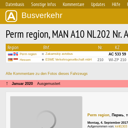
Datenbasis
Sonstige Infos
Kommentare
Updates
Hilfe
Busverkehr
Perm region, MAN A10 NL202 Nr. 
Region
Bhf.
Nr.
KZ
Zakamskiy avtobus
АС 533 59
Perm region
ESWE Verkehrsgesellschaft mbH
210
WI-ZP 210
Hessen
Alle Kommentare zu den Fotos dieses Fahrzeugs
↑
Januar 2020
Ausgemustert
Perm region
,
Пермь
,
Montag, 4. September 2017
Aufgenommen von:
kirill1303