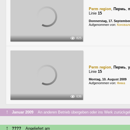
Perm region
,
Пермь
,
Linie
15
Donnerstag, 17. September
Aufgenommen von:
Коновал
825
Perm region
,
Пермь
,
Linie
15
Montag, 10. August 2009
Aufgenommen von:
Фима
636
↑
Januar 2009
An anderen Betrieb übergeben oder ins Werk zurückge
↑
????
Angeliefert am