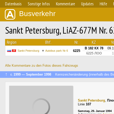
Datenbasis
Sonstige Infos
Kommentare
Updates
Hilfe
Busverkehr
Sankt Petersburg, LiAZ-677M Nr. 
Region
Bhf.
Nr.
KZ
Vo
В 182 КХ 78
09.
6225
Sankt Petersburg
Autobus park № 6
6225 ЛОО
1
Alle Kommentare zu den Fotos dieses Fahrzeugs
↑
г. 1999 — September 1998
Kennzeichenänderung (innerhalb des Bet
Sankt Petersburg
,
Пло
Linie
107
Samstag, 29. Januar 1994