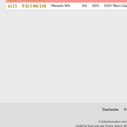
6225
Р 025 МН 198
Piteravto SPb
911
2021
ООО "Вест-Сер
Startseite
F
© Administration vo
Jegliche Nutzung der Fotos dieser We