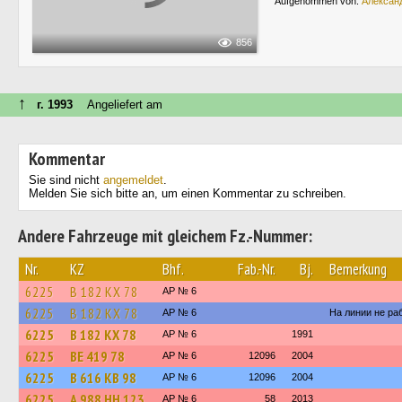
Aufgenommen von:
Алексан
856
↑
г. 1993
Angeliefert am
Kommentar
Sie sind nicht
angemeldet
.
Melden Sie sich bitte an, um einen Kommentar zu schreiben.
Andere Fahrzeuge mit gleichem Fz.-Nummer:
Nr.
KZ
Bhf.
Fab.-Nr.
Bj.
Bemerkung
6225
В 182 КХ 78
AP № 6
6225
В 182 КХ 78
AP № 6
На линии не ра
6225
В 182 КХ 78
AP № 6
1991
6225
ВЕ 419 78
AP № 6
12096
2004
6225
В 616 КВ 98
AP № 6
12096
2004
6225
А 988 НН 123
AP № 6
58
2013