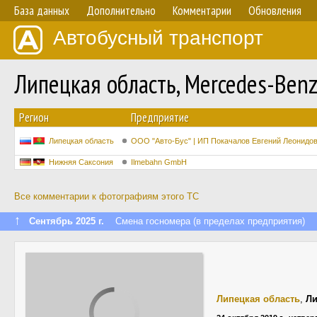
База данных
Дополнительно
Комментарии
Обновления
Автобусный транспорт
Липецкая область, Mercedes-Ben
Регион
Предприятие
Липецкая область
ООО "Авто-Бус" | ИП Покачалов Евгений Леонидо
Нижняя Саксония
Ilmebahn GmbH
Все комментарии к фотографиям этого ТС
↑
Сентябрь 2025 г.
Смена госномера (в пределах предприятия)
Липецкая область
,
Ли