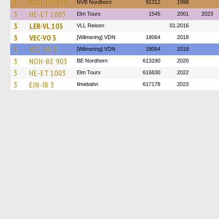
3
NOH-PZ 253
NVB Nordhorn
91312
1998
3
HE-ET 1003
Elm Tours
1545
2001
2023
3
LER-VL 103
VLL Reisen
01.2016
3
VEC-VO 3
[Wilmering] VDN
18064
2018
3
VEC-VO 3
[Wilmering] VDN
18064
2018
3
NOH-BE 903
BE Nordhorn
613190
2020
3
HE-ET 1003
Elm Tours
616830
2022
3
EIN-IB 3
Ilmebahn
617178
2023