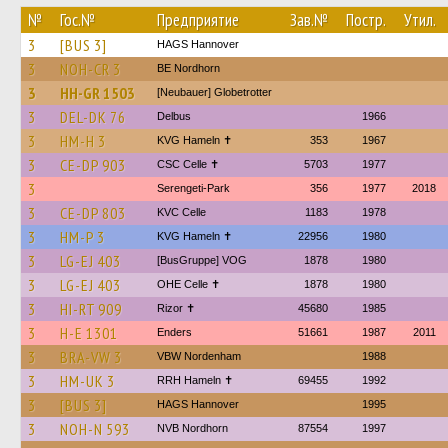
№
Гос.№
Предприятие
Зав.№
Постр.
Утил.
3
[BUS 3]
HAGS Hannover
3
NOH-CR 3
BE Nordhorn
3
HH-GR 1503
[Neubauer] Globetrotter
3
DEL-DK 76
Delbus
1966
3
HM-H 3
KVG Hameln ✝
353
1967
3
CE-DP 903
CSC Celle ✝
5703
1977
3
Serengeti-Park
356
1977
2018
3
CE-DP 803
KVC Celle
1183
1978
3
HM-P 3
KVG Hameln ✝
22956
1980
3
LG-EJ 403
[BusGruppe] VOG
1878
1980
3
LG-EJ 403
OHE Celle ✝
1878
1980
3
HI-RT 909
Rizor ✝
45680
1985
3
H-E 1301
Enders
51661
1987
2011
3
BRA-VW 3
VBW Nordenham
1988
3
HM-UK 3
RRH Hameln ✝
69455
1992
3
[BUS 3]
HAGS Hannover
1995
3
NOH-N 593
NVB Nordhorn
87554
1997