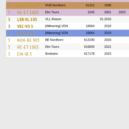
3
NOH-PZ 253
NVB Nordhorn
91312
1998
3
HE-ET 1003
Elm Tours
1545
2001
2023
3
LER-VL 103
VLL Reisen
01.2016
3
VEC-VO 3
[Wilmering] VDN
18064
2018
3
VEC-VO 3
[Wilmering] VDN
18064
2018
3
NOH-BE 903
BE Nordhorn
613190
2020
3
HE-ET 1003
Elm Tours
616830
2022
3
EIN-IB 3
Ilmebahn
617178
2023