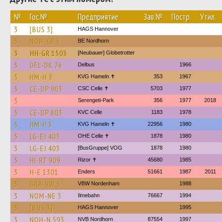
№
Гос.№
Предприятие
Зав.№
Постр.
Утил.
3
[BUS 3]
HAGS Hannover
3
NOH-CR 3
BE Nordhorn
3
HH-GR 1503
[Neubauer] Globetrotter
3
DEL-DK 76
Delbus
1966
3
HM-H 3
KVG Hameln ✝
353
1967
3
CE-DP 903
CSC Celle ✝
5703
1977
3
Serengeti-Park
356
1977
2018
3
CE-DP 803
KVC Celle
1183
1978
3
HM-P 3
KVG Hameln ✝
22956
1980
3
LG-EJ 403
OHE Celle ✝
1878
1980
3
LG-EJ 403
[BusGruppe] VOG
1878
1980
3
HI-RT 909
Rizor ✝
45680
1985
3
H-E 1301
Enders
51661
1987
2011
3
BRA-VW 3
VBW Nordenham
1988
3
NOM-NE 3
Ilmebahn
76667
1994
3
[BUS 3]
HAGS Hannover
1995
3
NOH-N 593
NVB Nordhorn
87554
1997