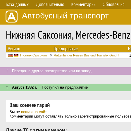
База данных
Дополнительно
Комментарии
Обновления
Автобусный транспорт
Нижняя Саксония, Mercedes-Ben
Регион
Предприятие
Нижняя Саксония
Rattenfänger Reisen Bus und Touristik GmbH ✝
↑
Передан в другое предприятие или на завод
↑
Август 1992 г.
Поступил на предприятие
Ваш комментарий
Вы не
вошли на сайт
.
Комментарии могут оставлять только зарегистрированные пользов
Другие ТС с этим номером: