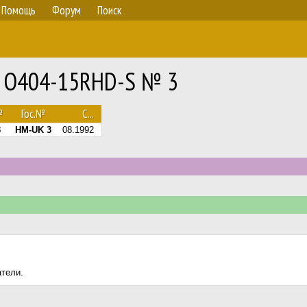
Помощь
Форум
Поиск
z O404-15RHD-S № 3
№
Гос.№
С...
3
HM-UK 3
08.1992
атели.