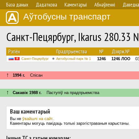
База даных
Дадаткова
Каментарыі
Абнаўленнi
Даведк
Аўтобусны транспарт
Санкт-Пецярбург, Ikarus 280.33
Рэгіён
Прадпрыемства
№
Дзярж.№
1246
1246 ЛОО
0
Санкт-Пецярбург
Автобусный парк № 1
↑
1994 г.
Спісан
↑
Сакавік 1988 г.
Паступiў на прадпрыемства
Ваш каментарый
Вы не
ўвайшлі на сайт
.
Каментары могуць пакідаць толькі зарэгістраваныя карыстачы.
Іншыя ТС з гэтым нумарам: