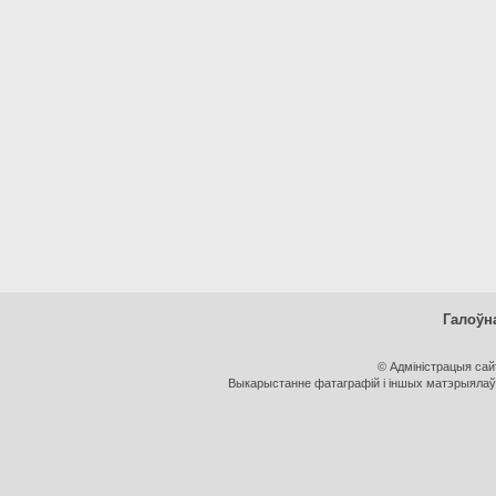
Галоўн
© Адміністрацыя са
Выкарыстанне фатаграфій і іншых матэрыялаў, 