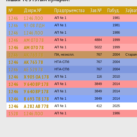
№
Дзярж.№
Прадпрыемства
Зав.№
Пабуд.
Заўва
1246
1246 ЛОО
АП № 1
1981
1246
97-08 ЛДН
АП № 1
1981
1246
1246 ЛОО
АП № 1
1986
1246
АМ 070 78
АП № 1
4884
1999
1246
АМ 070 78
АП № 1
5022
1999
1246
АК 763 78
ПА, неэкспл.
767
2004
Старая
1246
АК 763 78
НТА-СПб
767
2004
1246
АЕ 529 78
НТА-СПб
767
2004
1246
Х 905 ОА 178
АП № 1
116
2010
1246
У 640 ВР 178
АП № 1
3849
2014
1246
У 640 ВР 178
АП № 1
3849
2014
1246
В 693 ТВ 178
АП № 1
3849
2014
1246
А 282 АВ 778
АП № 1
412
2025
1528
1246 ЛОО
АП № 1
1986