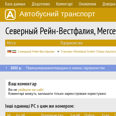
База данных
Додатково
Коментарі
Оновлення
Довідка
Автобусний транспорт
Северный Рейн-Вестфалия, Merce
Мiсто
Підприємство
Северный Рейн-Вестфалия
Transdev Rheinland GmbH (Taeter Aachen)
↑
2022 р.
Перенумеровано/передано в межах підприємства
Ваш коментар
Ви не
увійшли на сайт
.
Коментарі можуть залишати тільки зареєстровані користувачі.
Інші одиниці РС з цим же номером:
№
Гос.№
Підприємство
Зав.№
Побуд.
Утил.