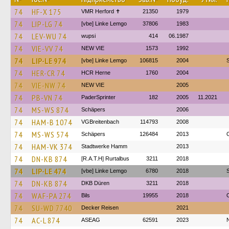
74
HF-X 175
VMR Herford ✝
21350
1979
74
LIP-LG 74
[vbe] Linke Lemgo
37806
1983
74
LEV-WU 74
wupsi
414
06.1987
74
VIE-VV 74
NEW VIE
1573
1992
74
LIP-LE 974
[vbe] Linke Lemgo
106815
2004
74
HER-CR 74
HCR Herne
1760
2004
74
VIE-NW 74
NEW VIE
2005
74
PB-VN 74
PaderSprinter
182
2005
11.2021
74
MS-WS 874
Schäpers
2006
74
HAM-B 1074
VGBreitenbach
114793
2008
74
MS-WS 574
Schäpers
126484
2013
74
HAM-VK 374
Stadtwerke Hamm
2013
74
DN-KB 874
[R.A.T.H] Rurtalbus
3211
2018
74
LIP-LE 474
[vbe] Linke Lemgo
6780
2018
74
DN-KB 874
DKB Düren
3211
2018
74
WAF-PA 274
Bils
19955
2018
74
SU-WD 7740
Decker Reisen
2021
74
AC-L 874
ASEAG
62591
2023