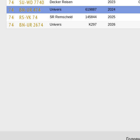
74
SU-WD 7740
Decker Reisen
2023
74
BN-UR 474
Univers
619887
2024
74
RS-VK 74
SR Remscheid
145844
2025
74
BN-UR 2674
Univers
K297
2026
Голов