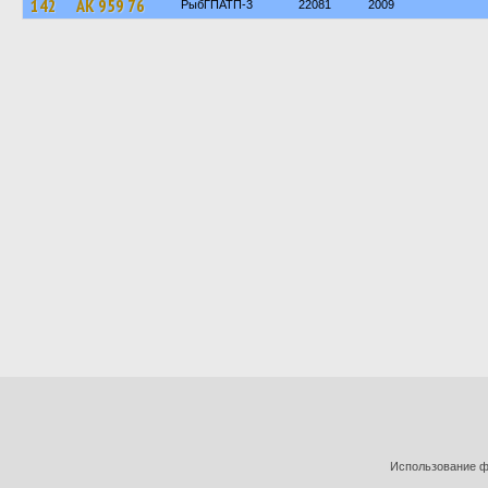
142
АК 959 76
РыбГПАТП-3
22081
2009
Использование фо