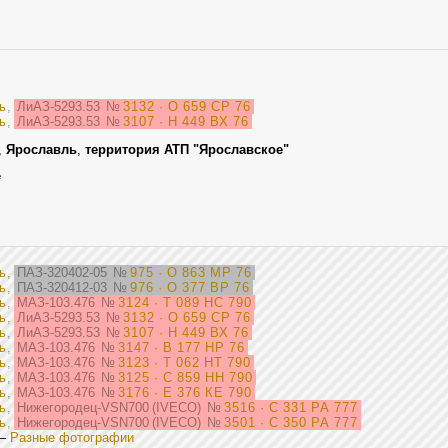
ь
,
ЛиАЗ-5293.53
№
3132 · О 659 СР 76
ь
,
ЛиАЗ-5293.53
№
3107 · Н 449 ВХ 76
,
Ярославль
,
территория АТП "Ярославское"
е
ь
,
ПАЗ-320402-05
№
975 · О 863 МР 76
ь
,
ПАЗ-320412-03
№
976 · О 377 ВР 76
ь
,
МАЗ-103.476
№
3124 · Т 089 НС 790
ь
,
ЛиАЗ-5293.53
№
3132 · О 659 СР 76
ь
,
ЛиАЗ-5293.53
№
3107 · Н 449 ВХ 76
ь
,
МАЗ-103.476
№
3147 · В 177 НР 76
ь
,
МАЗ-103.476
№
3123 · Т 062 НТ 790
ь
,
МАЗ-103.476
№
3125 · С 859 НН 790
ь
,
МАЗ-103.476
№
3176 · Е 376 КЕ 790
ь
,
Нижегородец-VSN700 (IVECO)
№
3516 · С 331 РА 777
ь
,
Нижегородец-VSN700 (IVECO)
№
3501 · С 350 РА 777
—
Разные фотографии