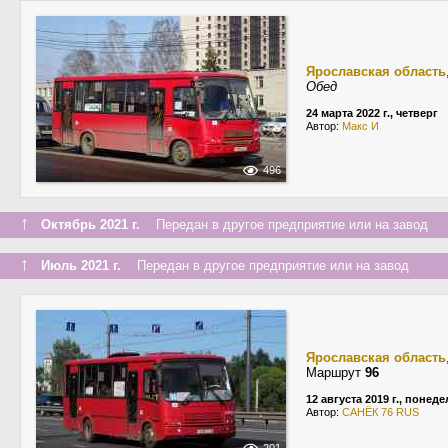
Ярославская область
Обед
24 марта 2022 г., четверг
Автор:
Макс И
496
↑
Октябрь 2021 г.
Передан в другое предприятие или на завод
↑
Июль 2021 г.
Передан в другое предприятие или на завод
Ярославская область
Маршрут
96
12 августа 2019 г., понед
Автор:
САНЁК 76 RUS