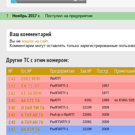
↑
Ноябрь 2017 г.
Поступил на предприятие
Ваш комментарий
Вы не
вошли на сайт
.
Комментарии могут оставлять только зарегистрированные пользов
Другие ТС с этим номером:
№
Гос.№
Предприятие
Зав.№
Постр.
Примечани
142
0982 ЯРМ
ЯрАТП
142
ЯЖ 71-03
РыбПАТП-1
1957
142
63-56 ЯРМ
РыбПАТП-1
1977
142
АА 371 76
ЯрАТП
4191
1989
ex EVAG 528,
142
О 360 ТМ 76
РыбПАТП-1
22199
2009
142
А 769 АН 76
Рыб.ф-л ЯрАТП
22081
2009
142
А 769 АН 76
РыбГПАТП-3
22081
2009
142
АК 829 76
РыбПАТП-1
22199
2009