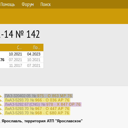
Помощь
Форум
Поиск
2-14 № 142
С...
По...
10.2021
04.2023
 76
07.2021
10.2021
11.2017
07.2021
ь
,
ПАЗ-320402-05
№
975 · О 863 МР 76
ь
,
ЛиАЗ-5293.70
№
966 · О 036 АР 76
ь
,
ЛиАЗ-5292.67 (CNG)
№
978 · Х 847 ОР 76
ь
,
ЛиАЗ-5293.70
№
967 · О 447 АР 76
ь
,
ЛиАЗ-5293.70
№
968 · С 680 АР 76
,
Ярославль
,
территория АТП "Ярославское"