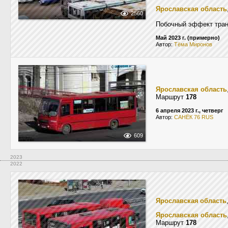
Ярославская область
2560
Побочный эффект тра
Май 2023 г. (примерно)
Автор:
Тёма Миронов
Ярославская область
Маршрут
178
6 апреля 2023 г., четверг
Автор:
САНЁК 76 RUS
609
2023
2022
Ярославская область
Ярославская область
Маршрут
178