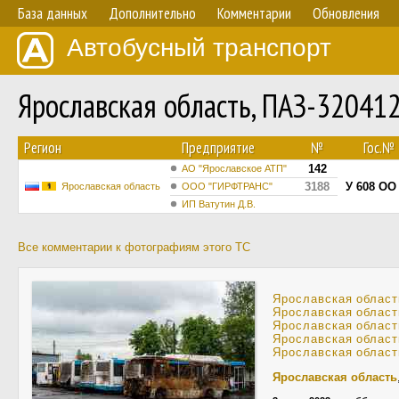
База данных
Дополнительно
Комментарии
Обновления
Автобусный транспорт
Ярославская область, ПАЗ-32041
Регион
Предприятие
№
Гос.№
142
АО "Ярославское АТП"
3188
У 608 ОО
Ярославская область
ООО "ГИРФТРАНС"
ИП Ватутин Д.В.
Все комментарии к фотографиям этого ТС
Ярославская област
Ярославская област
Ярославская област
Ярославская област
Ярославская област
Ярославская область