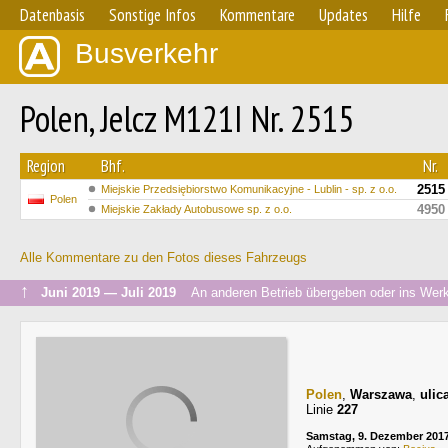
Datenbasis
Sonstige Infos
Kommentare
Updates
Hilfe
Busverkehr
Polen, Jelcz M121I Nr. 2515
Region
Bhf.
Nr.
2515
Miejskie Przedsiębiorstwo Komunikacyjne - Lublin - sp. z o.o.
Polen
4950
Miejskie Zakłady Autobusowe sp. z o.o.
Alle Kommentare zu den Fotos dieses Fahrzeugs
↑
Juni 2019 — Juli 2019
An anderen Betrieb übergeben oder ins Werk
Polen
,
Warszawa
,
ulic
Linie
227
Samstag, 9. Dezember 201