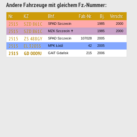
Andere Fahrzeuge mit gleichem Fz.-Nummer:
Nr.
KZ
Bhf.
Fab.-Nr.
Bj.
Verschr.
2515
SZD 861C
SPAD Szczecin
1985
2000
2515
SZD 861C
MZK Szczecin ✝
1985
2000
2515
ZS 488GY
SPAD Szczecin
107028
2005
2515
EL 3205S
MPK Łódź
42
2005
2515
GD 0009J
GAiT Gdańsk
215
2006