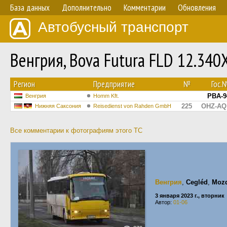
База данных
Дополнительно
Комментарии
Обновления
Автобусный транспорт
Венгрия, Bova Futura FLD 12.34
Регион
Предприятие
№
Гос.
PBA-9
Венгрия
Homm Kft.
225
OHZ-AQ
Нижняя Саксония
Reisedienst von Rahden GmbH
Все комментарии к фотографиям этого ТС
Венгрия
,
Cegléd
,
Mozd
3 января 2023 г., вторник
Автор:
01-06