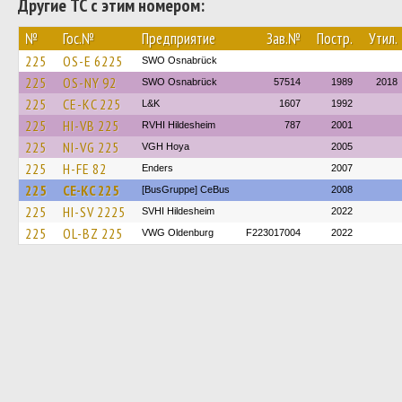
Другие ТС с этим номером:
№
Гос.№
Предприятие
Зав.№
Постр.
Утил.
225
OS-E 6225
SWO Osnabrück
225
OS-NY 92
SWO Osnabrück
57514
1989
2018
225
CE-KC 225
L&K
1607
1992
225
HI-VB 225
RVHI Hildesheim
787
2001
225
NI-VG 225
VGH Hoya
2005
225
H-FE 82
Enders
2007
225
CE-KC 225
[BusGruppe] CeBus
2008
225
HI-SV 2225
SVHI Hildesheim
2022
225
OL-BZ 225
VWG Oldenburg
F223017004
2022