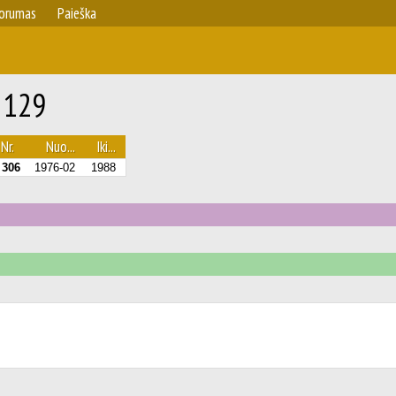
orumas
Paieška
 129
 Nr.
Nuo...
Iki...
 306
1976-02
1988