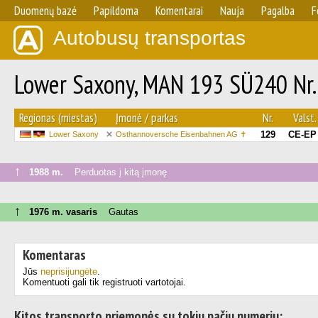
Duomenų bazė
Papildoma
Komentarai
Nauja
Pagalba
F
Autobusų transportas
Lower Saxony, MAN 193 SÜ240 Nr.
Regionas (miestas)
Įmonė / parkas
Nr.
Valst.
129
CE-EP
Lower Saxony
Osthannoversche Eisenbahnen AG ✝
↑
1988 m.
Perduotas į kitą įmonę
↑
1976 m. vasaris
Gautas
Komentaras
Jūs
neprisijungėte
.
Komentuoti gali tik registruoti vartotojai.
Kitos transporto priemonės su tokiu pačiu numeriu: