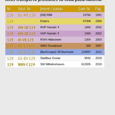
Nr.
Valst. Nr.
Įmonė / parkas
Gam. Nr.
Pag.
129
BS-MY 129
[DB] RBB
19760
1991
129
Enders
97308
2000
129
HM-OE 129
RHP Hameln ✝
1060
2002
129
HM-OE 129
VHP Hameln ✝
1060
2002
129
HI-VB 129
RVHI Hildesheim
1304
2003
129
OS-S 3470
SWO Osnabrück
200
2007
129
HO-A 2129
[BusGruppe] VB Bachstein
124997
2012
129
GS-BV 129
Stadtbus Goslar
9042
2019
129
WHV-C 129
SW Wilhelmshaven
612005
2019