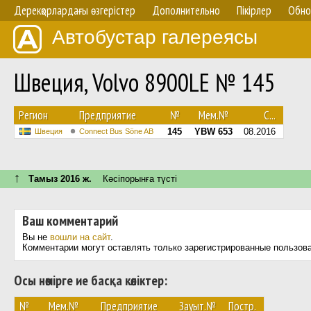
Дерекқорлардағы өзгерістер
Дополнительно
Пікірлер
Обно
Автобустар галереясы
Швеция, Volvo 8900LE № 145
Регион
Предприятие
№
Мем.№
С...
145
YBW 653
08.2016
Швеция
Connect Bus Söne AB
↑
Тамыз 2016 ж.
Кәсіпорынға түсті
Ваш комментарий
Вы не
вошли на сайт
.
Комментарии могут оставлять только зарегистрированные пользов
Осы нөмірге ие басқа көліктер:
№
Мем.№
Предприятие
Зауыт.№
Постр.