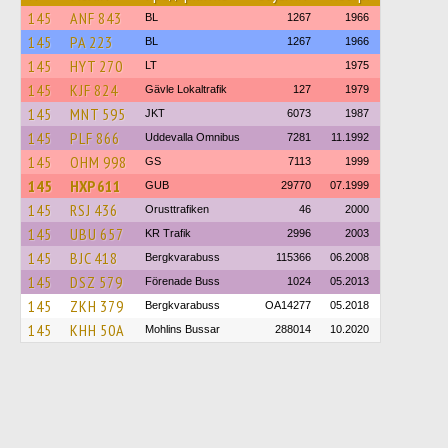
145
ANF 843
BL
1267
1966
145
PA 223
BL
1267
1966
145
HYT 270
LT
1975
145
KJF 824
Gävle Lokaltrafik
127
1979
145
MNT 595
JKT
6073
1987
145
PLF 866
Uddevalla Omnibus
7281
11.1992
145
OHM 998
GS
7113
1999
145
HXP 611
GUB
29770
07.1999
145
RSJ 436
Orusttrafiken
46
2000
145
UBU 657
KR Trafik
2996
2003
145
BJC 418
Bergkvarabuss
115366
06.2008
145
DSZ 579
Förenade Buss
1024
05.2013
145
ZKH 379
Bergkvarabuss
OA14277
05.2018
145
KHH 50A
Mohlins Bussar
288014
10.2020