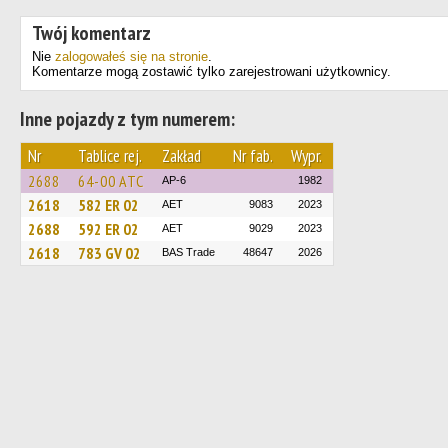
Twój komentarz
Nie
zalogowałeś się na stronie
.
Komentarze mogą zostawić tylko zarejestrowani użytkownicy.
Inne pojazdy z tym numerem:
Nr
Tablice rej.
Zakład
Nr fab.
Wypr.
2688
64-00 АТС
AP-6
1982
2618
582 ER 02
AET
9083
2023
2688
592 ER 02
AET
9029
2023
2618
783 GV 02
BAS Trade
48647
2026