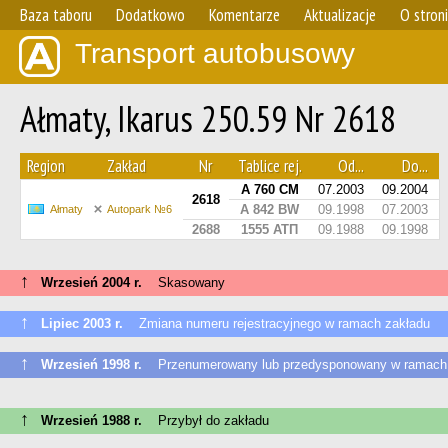
Baza taboru
Dodatkowo
Komentarze
Aktualizacje
O stron
Transport autobusowy
Ałmaty, Ikarus 250.59 Nr 2618
Region
Zakład
Nr
Tablice rej.
Od...
Do...
A 760 CM
07.2003
09.2004
2618
A 842 BW
09.1998
07.2003
Ałmaty
Autopark №6
2688
1555 АТП
09.1988
09.1998
↑
Wrzesień 2004 r.
Skasowany
↑
Lipiec 2003 r.
Zmiana numeru rejestracyjnego w ramach zakładu
↑
Wrzesień 1998 r.
Przenumerowany lub przedysponowany w ramach 
↑
Wrzesień 1988 r.
Przybył do zakładu