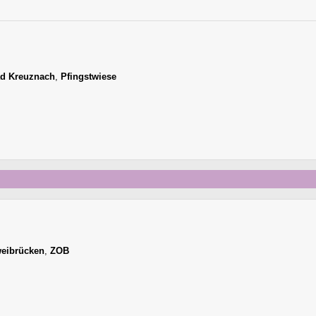
d Kreuznach
,
Pfingstwiese
eibrücken
,
ZOB