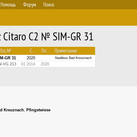
Помощь
Форум
Поиск
 Citaro C2 № SIM-GR 31
Гос.№
С...
По...
Примечание
IM-GR 31
2020
Stadtbus Bad Kreuznach
W-VG 213
01.2014
2020
d Kreuznach
,
Pfingstwiese