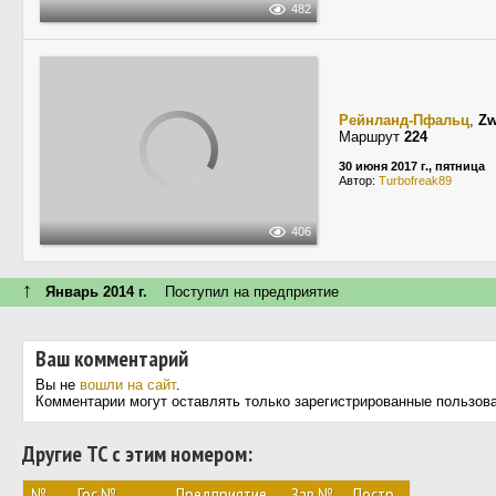
482
Рейнланд-Пфальц
,
Zw
Маршрут
224
30 июня 2017 г., пятница
Автор:
Turbofreak89
406
↑
Январь 2014 г.
Поступил на предприятие
Ваш комментарий
Вы не
вошли на сайт
.
Комментарии могут оставлять только зарегистрированные пользов
Другие ТС с этим номером:
№
Гос.№
Предприятие
Зав.№
Постр.