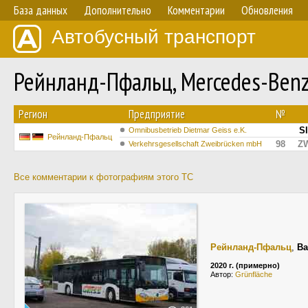
База данных
Дополнительно
Комментарии
Обновления
Автобусный транспорт
Рейнланд-Пфальц, Mercedes-Benz
Регион
Предприятие
№
S
Omnibusbetrieb Dietmar Geiss e.K.
Рейнланд-Пфальц
98
Z
Verkehrsgesellschaft Zweibrücken mbH
Все комментарии к фотографиям этого ТС
Рейнланд-Пфальц
,
Ba
2020 г. (примерно)
Автор:
Grünfläche