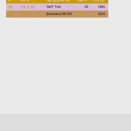
98
TR-S 98
SWT Trier
20
1981
103
ZW-VG 213
[transdev] SB ZW
2016