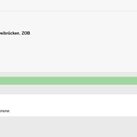
eibrücken
,
ZOB
атели.