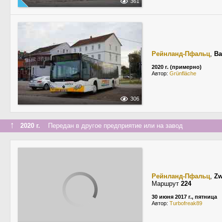
361
Рейнланд-Пфальц
,
Ba
2020 г. (примерно)
Автор:
Grünfläche
306
↑
2020 г.
Передан в другое предприятие или на завод
Рейнланд-Пфальц
,
Zw
Маршрут
224
30 июня 2017 г., пятница
Автор:
Turbofreak89