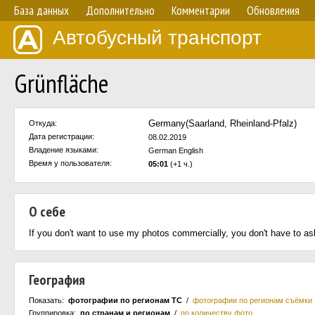
База данных
Дополнительно
Комментарии
Обновления
Автобусный транспорт
Grünfläche
Germany(Saarland, Rheinland-Pfalz)
Откуда:
Дата регистрации:
08.02.2019
Владение языками:
German English
Время у пользователя:
05:01
(+1 ч.)
О себе
If you don't want to use my photos commercially, you don't have to as
География
Показать:
фотографии по регионам ТС
/
фотографии по регионам съёмки
Группировка:
по странам и регионам
/
по количеству фото