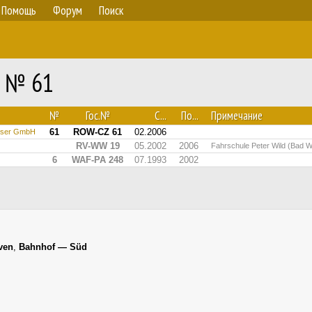
Помощь
Форум
Поиск
L № 61
№
Гос.№
С...
По...
Примечание
61
ROW-CZ 61
02.2006
Weser GmbH
RV-WW 19
05.2002
2006
Fahrschule Peter Wild (Bad 
6
WAF-PA 248
07.1993
2002
ven
,
Bahnhof — Süd