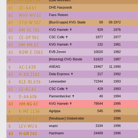
6
ME-UA 796
BSM Monheim
61
OL-AA 61
DHE Harpstedt
61
WHV-WV 61
Fass Reisen
61
STD-W 507
[BusGruppe] KVG Stade
59
09.1972
61
HM-HL 761
KVG Hameln ✝
929
1976
61
CE-DP 961
CSC Celle ✝
1977
1977
61
HM-MK 61
KVG Hameln ✝
132
1981
61
ROW-E 2061
EVB Zeven
10020
1982
6
[Köstring] OVG Bünde
51623
1987
6
AC-L 638
ASEAG
19467
11.1990
61
H-XX 2161
Dela-Express ✝
217
1992
6
KLE-RL 636
Leineweber
72344
1993
61
CE-KC 61
CSC Celle ✝
429
1993
6
D-AA 606
Pannenbecker ✝︎
40
1994
61
HM-NG 61
KVG Hameln ✝
79544
1995
6
K-ME 1136
Agrippa
545
1996
61
WL-GX 61
[Neubauer] Globetrotter
1996
6
LEV-WU 6
wupsi
3194
1996
61
H-GN 261
Hartmann
24409
1996