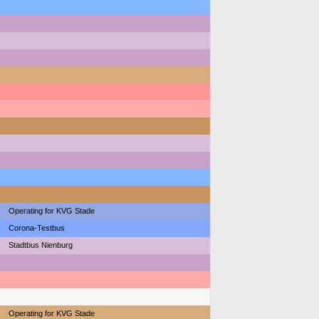
Operating for KVG Stade
Corona-Testbus
Stadtbus Nienburg
Operating for KVG Stade