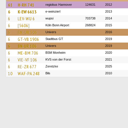
61
H-RH 741
regiobus Hannover
124631
2012
6
K-EW 6613
e-weinzierl
2013
6
LEV-WU 6
wupsi
703738
2014
6
[5606]
Köln Bonn Airport
268824
2015
6
BN-UR 506
Univers
2016
6
GT-VB 1906
Stadtbus GT
2019
6
BN-UR 106
Univers
2019
6
ME-BM 706
BSM Monheim
2020
6
VIE-VF 106
KVS von der Forst
2021
6
RE-ZR 677
Zeretzke
2025
10
WAF-PA 248
Bils
2010