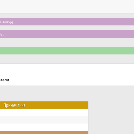
а завод
од
атели.
Примечание