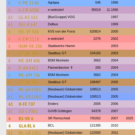
6
K-ME 1146
Agrippa
545
1996
6
K-EW 6006
e-weinzierl
85019
11.1996
61
LG-KS 161
[BusGruppe] VOG
1997
61
DEL-R 647
Delbus
1999
6
VIE-VF 306
KVS von der Forst
520814
2000
6
K-EW 1116
e-weinzierl
2276
2002
6
HAM-VK 206
Stadtwerke Hamm
2003
6
GT-VB 306
Stadtbus GT
104165
2003
6
ME-BM 406
BSM Monheim
3662
2004
6
D-AA 6411
Pannenbecker ✝︎
205
2004
6
ME-BM 706
BSM Monheim
3662
2004
6
GT-VB 506
Stadtbus GT
108497
2005
61
WL-GR 1061
[Neubauer] Globetrotter
109513
2005
61
WL-GR 1061
[Neubauer] Globetrotter
109513
2005
61
H-FE 707
Enders
2005
2006
61
GÖ-J 3361
GöVB Göttingen
64378
2007
6
RS-VK 6
SR Remscheid
700262
2007
2025
6
GLA-BL 6
BCL
121395
2010
61
WL-GR 1061
[Neubauer] Globetrotter
122000
2011