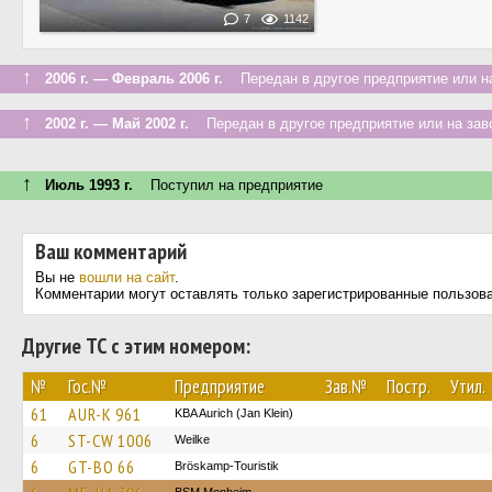
7
1142
↑
2006 г. — Февраль 2006 г.
Передан в другое предприятие или н
↑
2002 г. — Май 2002 г.
Передан в другое предприятие или на зав
↑
Июль 1993 г.
Поступил на предприятие
Ваш комментарий
Вы не
вошли на сайт
.
Комментарии могут оставлять только зарегистрированные пользов
Другие ТС с этим номером:
№
Гос.№
Предприятие
Зав.№
Постр.
Утил.
61
AUR-K 961
KBA Aurich (Jan Klein)
6
ST-CW 1006
Weilke
6
GT-BO 66
Bröskamp-Touristik