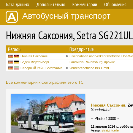
База данных
Дополнительно
Комментарии
Обновления
Автобусный транспорт
Нижняя Саксония, Setra SG221U
Регион
Предприятие
Нижняя Саксония
Eisenbahnen und Verkehrsbetriebe Elbe-
Баден-Вюртемберг
Landkreis Ravensburg, прочие
Северный Рейн-Вестфалия
Verkehrsbetriebe Bils GmbH
Все комментарии к фотографиям этого ТС
Нижняя Саксония
,
Ze
Sonderfahrt
= Photo 10000 =
12 апреля 2014 г., суббота
Автор:
straightcelle