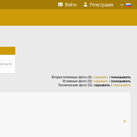
Войти
Регистрация
Wurzach)
Второстепенные фото (0):
скрывать
/
показывать
Условные фото (0):
скрывать
/
показывать
Технические фото (0):
скрывать
/
показывать
¤