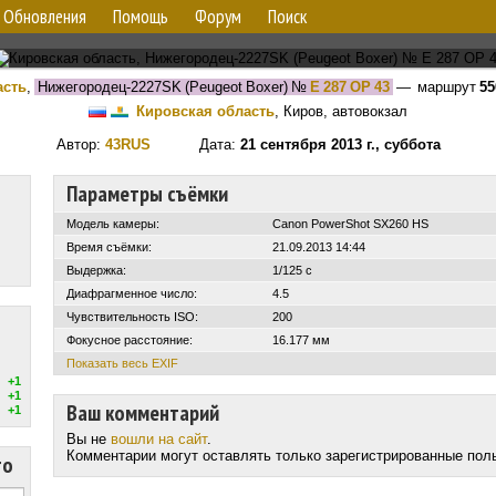
Обновления
Помощь
Форум
Поиск
асть
,
Нижегородец-2227SK (Peugeot Boxer)
№
Е 287 ОР 43
— маршрут
55
Кировская область
, Киров, автовокзал
Автор:
43RUS
Дата:
21 сентября 2013 г., суббота
Параметры съёмки
Модель камеры:
Canon PowerShot SX260 HS
Время съёмки:
21.09.2013 14:44
Выдержка:
1/125 с
Диафрагменное число:
4.5
Чувствительность ISO:
200
Фокусное расстояние:
16.177 мм
Показать весь EXIF
+1
+1
Ваш комментарий
+1
Вы не
вошли на сайт
.
Комментарии могут оставлять только зарегистрированные пол
то