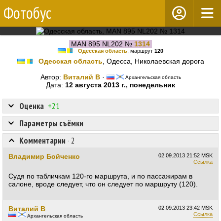
Фотобус
MAN 895 NL202 №
1314
Одесская область
, маршрут
120
Одесская область
, Одесса, Николаевская дорога
Автор:
Виталий В
·
Архангельская область
Дата:
12 августа 2013 г., понедельник
Оценка
+21
Параметры съёмки
Комментарии
·
2
Владимир Бойченко
02.09.2013
21:52 MSK
Ссылка
Судя по табличкам 120-го маршрута, и по пассажирам в
салоне, вроде следует, что он следует по маршруту (120).
Виталий В
02.09.2013
23:42 MSK
Ссылка
Архангельская область