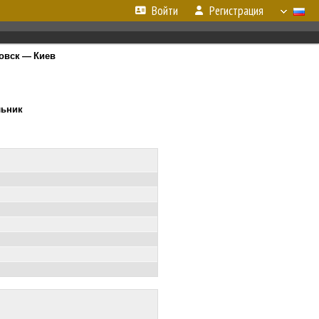
Войти
Регистрация
товск — Киев
льник