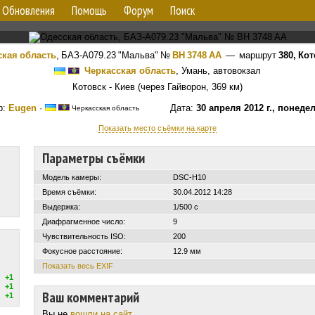
Обновления
Помощь
Форум
Поиск
кая область
,
БАЗ-А079.23 "Мальва"
№
BH 3748 AA
— маршрут
380, Ко
Черкасская область
, Умань, автовокзал
Котовск - Киев (через Гайворон, 369 км)
р:
Eugen
·
Дата:
30 апреля 2012 г., понеде
Черкасская область
Показать место съёмки на карте
Параметры съёмки
Модель камеры:
DSC-H10
Время съёмки:
30.04.2012 14:28
Выдержка:
1/500 с
Диафрагменное число:
9
Чувствительность ISO:
200
Фокусное расстояние:
12.9 мм
Показать весь EXIF
+1
+1
Ваш комментарий
+1
Вы не
вошли на сайт
.