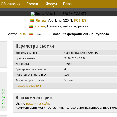
Обновления
Помощь
Форум
Поиск
Литва
,
Vest Liner 320
№
FCJ 477
Литва
, Pasvalys, autobusų parkas
Автор:
aRa
·
Дата:
25 февраля 2012 г., суббота
Литва
Параметры съёмки
Модель камеры:
Canon PowerShot A590 IS
Время съёмки:
25.02.2012 14:05
Выдержка:
1/30 с
Диафрагменное число:
4
Чувствительность ISO:
100
Фокусное расстояние:
5.8 мм
Показать весь EXIF
+1
+1
Ваш комментарий
+1
+1
Вы не
вошли на сайт
.
+1
+1
Комментарии могут оставлять только зарегистрированные пол