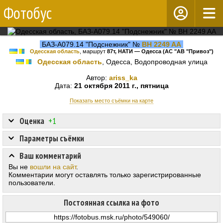
Фотобус
БАЗ-А079.14 "Подснежник" №
BH 2249 AA
Одесская область
, маршрут
87т, НАТИ — Одесса (АС "АВ "Привоз")
Одесская область
, Одесса, Водопроводная улица
Автор:
ariss_ka
Дата:
21 октября 2011 г., пятница
Показать место съёмки на карте
Оценка
+1
Параметры съёмки
Ваш комментарий
Вы не
вошли на сайт
.
Комментарии могут оставлять только зарегистрированные
пользователи.
Постоянная ссылка на фото