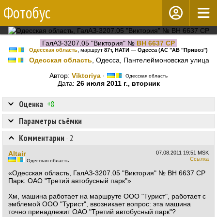
Фотобус
ГалАЗ-3207.05 "Виктория" №
BH 6637 CP
Одесская область
, маршрут
87т, НАТИ — Одесса (АС "АВ "Привоз")
Одесская область
, Одесса, Пантелеймоновская улица
Автор:
Viktoriya
·
Одесская область
Дата:
26 июля 2011 г., вторник
Оценка
+8
Параметры съёмки
Комментарии
·
2
Altair
07.08.2011
19:51 MSK
Ссылка
Одесская область
«Одесская область, ГалАЗ-3207.05 "Виктория" № ВН 6637 СР
Парк: ОАО "Третий автобусный парк"»
Хм, машина работает на маршруте ООО "Турист", работает с
эмблемой ООО "Турист", ввозникает вопрос: эта машина
точно принадлежит ОАО "Третий автобусный парк"?