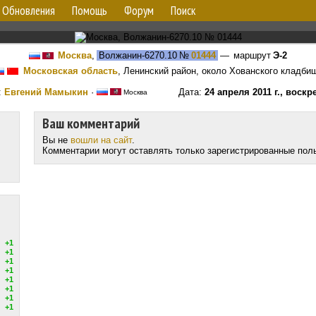
Обновления
Помощь
Форум
Поиск
Москва
,
Волжанин-6270.10
№
01444
— маршрут
Э-2
Московская область
, Ленинский район, около Хованского кладби
:
Евгений Мамыкин
·
Дата:
24 апреля 2011 г., воскр
Москва
Ваш комментарий
Вы не
вошли на сайт
.
Комментарии могут оставлять только зарегистрированные пол
+1
+1
+1
+1
+1
+1
+1
+1