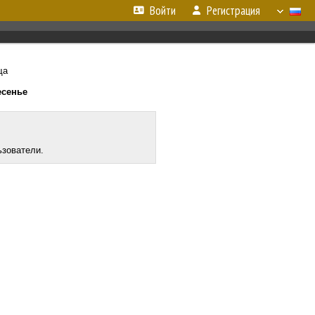
Войти
Регистрация
ща
есенье
ьзователи.