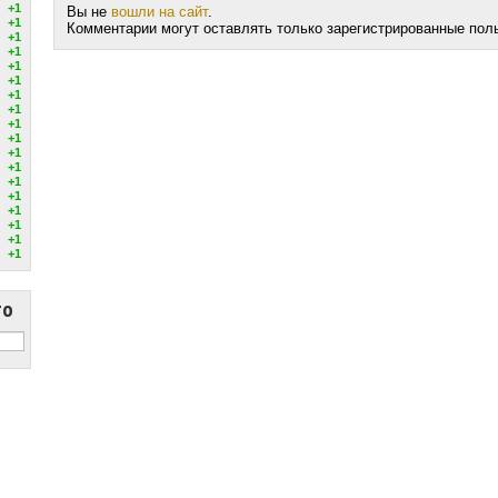
+1
Вы не
вошли на сайт
.
+1
Комментарии могут оставлять только зарегистрированные пол
+1
+1
+1
+1
+1
+1
+1
+1
+1
+1
+1
+1
+1
+1
+1
+1
то