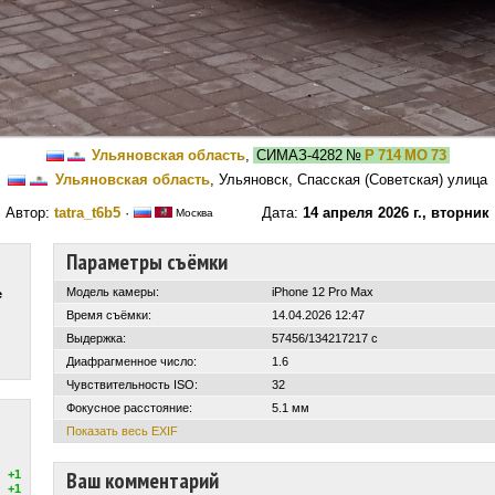
Ульяновская область
,
СИМАЗ-4282
№
Р 714 МО 73
Ульяновская область
, Ульяновск, Спасская (Советская) улица
Автор:
tatra_t6b5
·
Дата:
14 апреля 2026 г., вторник
Москва
Параметры съёмки
Модель камеры:
iPhone 12 Pro Max
е
Время съёмки:
14.04.2026 12:47
Выдержка:
57456/134217217 с
Диафрагменное число:
1.6
Чувствительность ISO:
32
Фокусное расстояние:
5.1 мм
Показать весь EXIF
Ваш комментарий
+1
+1