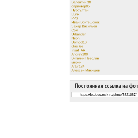
Валентин 30
спринтер85
Нурсултан
LLirik
PPS
Иван Войтешонок
Захар Васильев
Сэм
Urbanden
Neon
Domcol10
Gas lee
Insaf_AR
Andrey100
Виталий Неволин
мерин
Artur124
Алексей Мякишев
Постоянная ссылка на фо