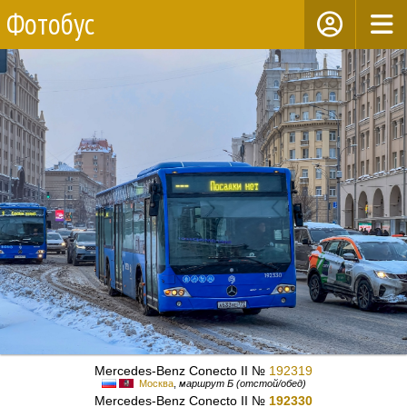
Фотобус
Mercedes-Benz Conecto II №
192319
Москва
,
маршрут Б (отстой/обед)
Mercedes-Benz Conecto II №
192330