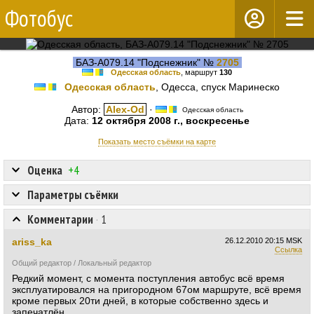
Фотобус
БАЗ-А079.14 "Подснежник" №
2705
Одесская область
, маршрут
130
Одесская область
, Одесса, спуск Маринеско
Автор:
Alex-Od
·
Одесская область
Дата:
12 октября 2008 г., воскресенье
Показать место съёмки на карте
Оценка
+4
Параметры съёмки
Комментарии
·
1
ariss_ka
26.12.2010
20:15 MSK
Ссылка
Общий редактор / Локальный редактор
Редкий момент, с момента поступления автобус всё время
эксплуатировался на пригородном 67ом маршруте, всё время
кроме первых 20ти дней, в которые собственно здесь и
запечатлён.