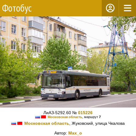
Фотобус
ЛиАЗ-5292.60 №
015226
Московская область
, маршрут
7
Московская область
, Жуковский, улица Чкалова
Автор:
Max_o