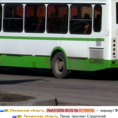
Пензенская область
,
ЛиАЗ-5256.45-01
№
АТ 398 58
— маршрут
5
Пензенская область
, Пенза, проспект Строителей