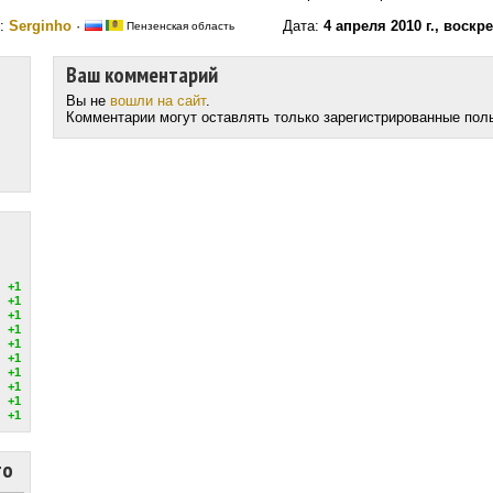
р:
Serginho
·
Дата:
4 апреля 2010 г., воскр
Пензенская область
Ваш комментарий
Вы не
вошли на сайт
.
Комментарии могут оставлять только зарегистрированные пол
+1
+1
+1
+1
+1
+1
+1
+1
+1
+1
то