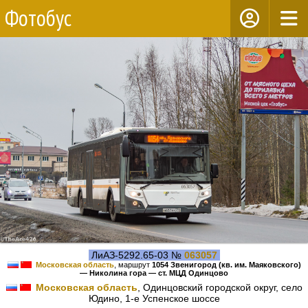
Фотобус
ЛиАЗ-5292.65-03 №
063057
Московская область
, маршрут
1054 Звенигород (кв. им. Маяковского)
— Николина гора — ст. МЦД Одинцово
Московская область
, Одинцовский городской округ, село
Юдино, 1-е Успенское шоссе