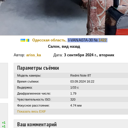
Одесская область
,
I-VAN A07A-30
№
1422
Салон, вид назад
Автор:
ariss_ka
Дата:
3 сентября 2024 г., вторник
Параметры съёмки
Модель камеры:
Redmi Note 8T
Время съёмки:
03.09.2024 16:22
Выдержка:
1/33 с
Диафрагменное число:
1.79
Чувствительность ISO:
320
Фокусное расстояние:
4.74 мм
Показать весь EXIF
Ваш комментарий
+1
+1