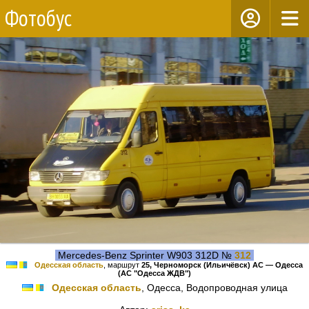
Фотобус
Mercedes-Benz Sprinter W903 312D №
312
Одесская область
, маршрут
25, Черноморск (Ильичёвск) АС — Одесса
(АС "Одесса ЖДВ")
Одесская область
, Одесса, Водопроводная улица