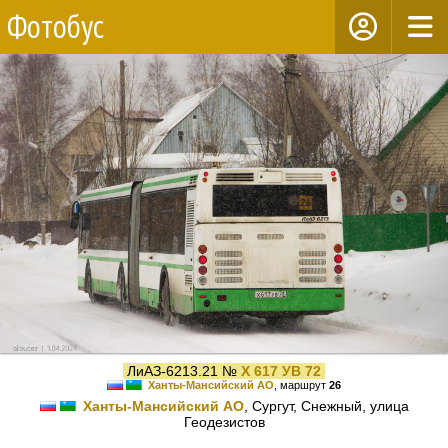
Фотобус
ЛиАЗ-6213.21 №
Х 617 УВ 72
Ханты-Мансийский АО
, маршрут
26
Ханты-Мансийский АО
, Сургут, Снежный, улица
Геодезистов