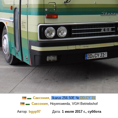
Саксония
,
Ikarus 256.50E
№
DD-CY 31
Саксония
, Hoyerswerda, VGH Betriebshof
Автор:
bgyp97
Дата:
1 июля 2017 г., суббота