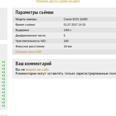
Показать место съёмки на карте
Параметры съёмки
Модель камеры:
Canon EOS 1100D
Время съёмки:
01.07.2017 14:10
Выдержка:
1/60 с
Диафрагменное число:
5
Чувствительность ISO:
100
Фокусное расстояние:
18 мм
Показать весь EXIF
Ваш комментарий
+1
+1
+1
Вы не
вошли на сайт
.
+1
Комментарии могут оставлять только зарегистрированные пол
+1
+1
+1
+1
+1
+1
+1
+1
+1
+1