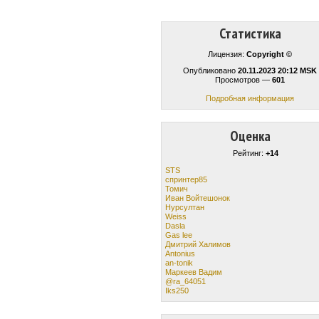
Статистика
Лицензия:
Copyright ©
Опубликовано
20.11.2023 20:12 MSK
Просмотров —
601
Подробная информация
Оценка
Рейтинг:
+14
STS
спринтер85
Томич
Иван Войтешонок
Нурсултан
Weiss
Dasla
Gas lee
Дмитрий Халимов
Antonius
an-tonik
Маркеев Вадим
@ra_64051
Iks250