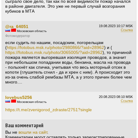
сыграло свое дело, так как по всей видимости пожар начался
в районе двигателя. Это уже не первый случай возгорания
кубиков в МТА
@ra_64051
19.08.2023
10:17 MSK
Ссылка
Московская область
Фотомодератор
если судить по нашим, посадским, погорельцам
(
https://fotobus.msk.ru/photo/2980866/?aid=28962
) и (
https://fotobus.msk.ru/photo/3065005/?aid=28962
), то причиной
пожара является выгоревшая изоляция проводов, а значит
при небольшом попадании воды, бензина, масла на провода
- полыхнёт как спичка, учитывая что весь моторный отсек в
копоти (глушитель сгнил - да и хрен с ним). А происходит это
из-за очень слабой рембазы МТА, а у этого причин более чем
много....
lovebus5256
20.08.2023
08:10 MSK
Ссылка
Московская область
https://t.me/zvenigorod_zdraste/2751?single
Ваш комментарий
Вы не
вошли на сайт
.
Комментарии могут оставлять только зарегистрированные