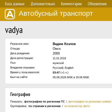
База данных
Дополнительно
Комментарии
Обновления
Автобусный транспорт
vadya
Вадим Козлов
Реальное имя:
Омск
Откуда:
2000
Дата рождения:
Дата регистрации:
11.01.2018
Пол:
мужской
Владение языками:
Русский, English
Время у пользователя:
03:47
(+1 ч.)
Был на сайте:
05.08.2026 MSK в 20:06 MSK
География
Показать:
фотографии по регионам ТС
/
фотографии по регионам съёмки
Группировка:
по странам и регионам
/
по количеству фото