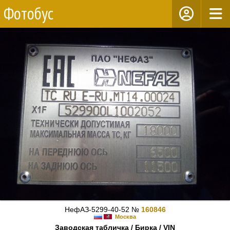
Фотобус
НефАЗ-5299-40-52 №
160846
Москва
Заводская табличка / Бирка / VIN