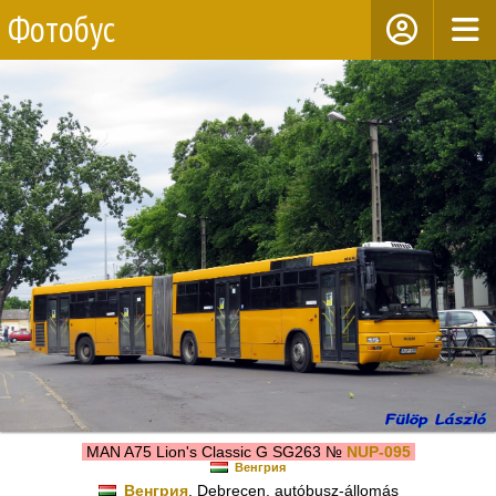
Фотобус
MAN A75 Lion's Classic G SG263 №
NUP-095
Венгрия
Венгрия
, Debrecen, autóbusz-állomás