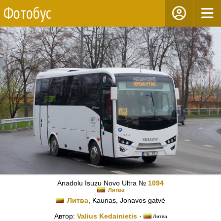
Фотобус
Anadolu Isuzu Novo Ultra №
1094
Литва
Литва
, Kaunas, Jonavos gatvė
Автор:
Valius Kedainietis
·
Литва