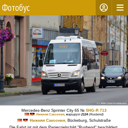
Фотобус
Mercedes-Benz Sprinter City 65 №
SHG-R 713
Нижняя Саксония
,
маршрут
2124
(Rusbend)
Нижняя Саксония
, Bückeburg, Schulstraße
Die Fahrt ist mit dem Papierzielschild "Rusbend" beschildert,