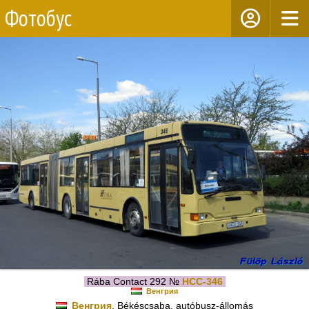
Фотобус
Rába Contact 292 №
HCC-346
Венгрия
Венгрия
, Békéscsaba, autóbusz-állomás