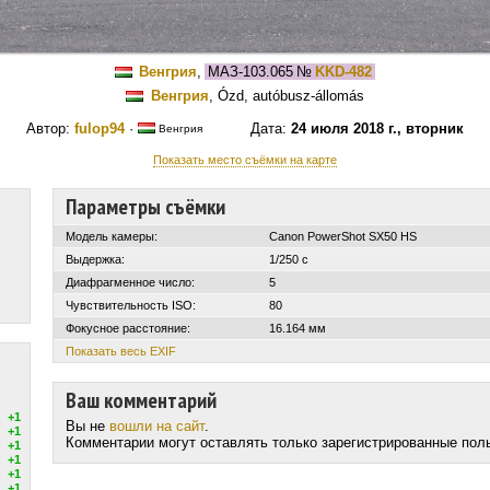
Венгрия
,
МАЗ-103.065
№
KKD-482
Венгрия
, Ózd, autóbusz-állomás
Автор:
fulop94
·
Дата:
24 июля 2018 г., вторник
Венгрия
Показать место съёмки на карте
Параметры съёмки
Модель камеры:
Canon PowerShot SX50 HS
Выдержка:
1/250 с
Диафрагменное число:
5
Чувствительность ISO:
80
Фокусное расстояние:
16.164 мм
Показать весь EXIF
Ваш комментарий
+1
Вы не
вошли на сайт
.
+1
Комментарии могут оставлять только зарегистрированные пол
+1
+1
+1
+1