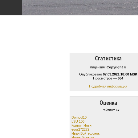
Статистика
Лицензия:
Copyright ©
Опубликовано
07.03.2021 18:00 MSK
Просмотров —
664
Подробная информация
Оценка
Рейтинг:
+7
Domcol10
LSU 106
Кривич Илья
egor272272
Иван Войтешонок
Игорь Букатин