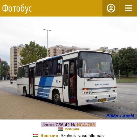
Фотобус
Ikarus C56.42 №
HCA-795
Венгрия
Венгрия
, Szolnok, vasútállomás