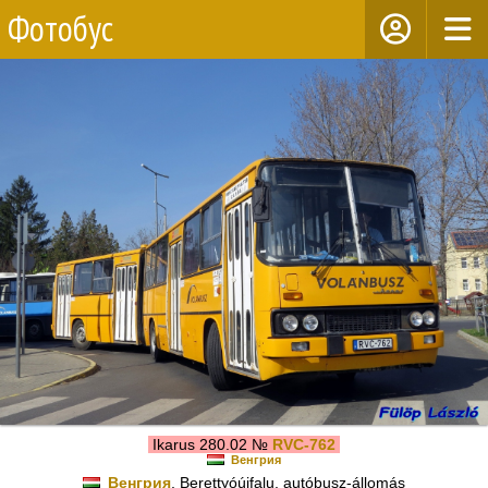
Фотобус
Ikarus 280.02 №
RVC-762
Венгрия
Венгрия
, Berettyóújfalu, autóbusz-állomás