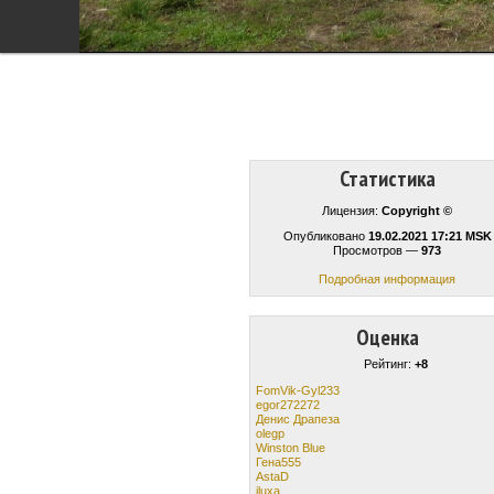
Статистика
Лицензия:
Copyright ©
Опубликовано
19.02.2021 17:21 MSK
Просмотров —
973
Подробная информация
Оценка
Рейтинг:
+8
FomVik-Gyl233
egor272272
Денис Драпеза
olegp
Winston Blue
Гена555
AstaD
iluxa