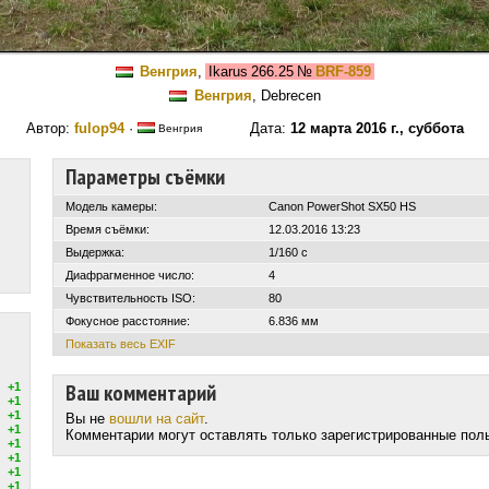
Венгрия
,
Ikarus 266.25
№
BRF-859
Венгрия
, Debrecen
Автор:
fulop94
·
Дата:
12 марта 2016 г., суббота
Венгрия
Параметры съёмки
Модель камеры:
Canon PowerShot SX50 HS
Время съёмки:
12.03.2016 13:23
Выдержка:
1/160 с
Диафрагменное число:
4
Чувствительность ISO:
80
Фокусное расстояние:
6.836 мм
Показать весь EXIF
Ваш комментарий
+1
+1
+1
Вы не
вошли на сайт
.
+1
Комментарии могут оставлять только зарегистрированные пол
+1
+1
+1
+1