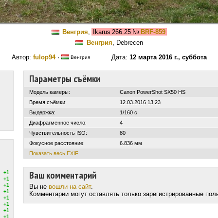
Венгрия
,
Ikarus 266.25
№
BRF-859
Венгрия
, Debrecen
Автор:
fulop94
·
Дата:
12 марта 2016 г., суббота
Венгрия
Параметры съёмки
Модель камеры:
Canon PowerShot SX50 HS
Время съёмки:
12.03.2016 13:23
Выдержка:
1/160 с
Диафрагменное число:
4
Чувствительность ISO:
80
Фокусное расстояние:
6.836 мм
Показать весь EXIF
Ваш комментарий
+1
+1
+1
Вы не
вошли на сайт
.
+1
Комментарии могут оставлять только зарегистрированные пол
+1
+1
+1
+1