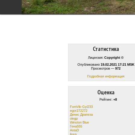
Статистика
Лицензия:
Copyright ©
Опубликовано
19.02.2021 17:21 MSK
Просмотров —
972
Подробная информация
Оценка
Рейтинг:
+8
FomVik-Gyl233
egor272272
Денис Драпеза
olegp
Winston Blue
Гена555
AstaD
iluxa