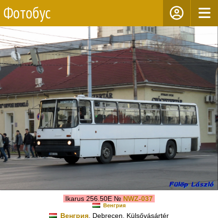
Фотобус
Ikarus 256.50E №
NWZ-037
Венгрия
Венгрия
, Debrecen, Külsővásártér