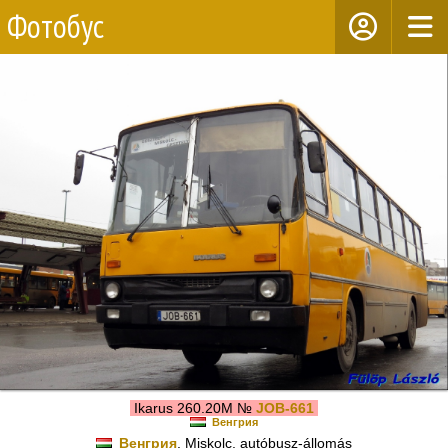
Фотобус
Ikarus 260.20M №
JOB-661
Венгрия
Венгрия
, Miskolc, autóbusz-állomás